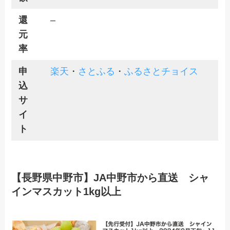
還
–
元
率
申
楽天
・
さとふる
・
ふるさとチョイス
込
サ
イ
ト
【長野県中野市】JA中野市から直送 シャ
インマスカット1kg以上