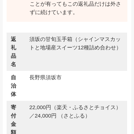
ことが有ってもこの返礼品だけは外さ
ずに続けています。
返
須坂の甘旬玉手箱（シャインマスカッ
礼
トと地場産スイーツ12種詰め合わせ）
品
名
自
長野県須坂市
治
体
寄
22,000円（楽天・ふるさとチョイス）
付
／24,000円 （さとふる）
金
額