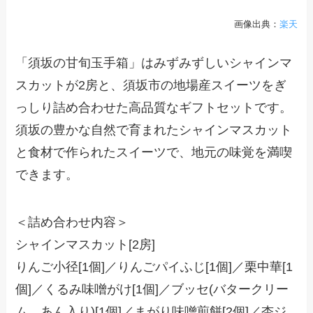
画像出典：
楽天
「須坂の甘旬玉手箱」はみずみずしいシャインマ
スカットが2房と、須坂市の地場産スイーツをぎ
っしり詰め合わせた高品質なギフトセットです。
須坂の豊かな自然で育まれたシャインマスカット
と食材で作られたスイーツで、地元の味覚を満喫
できます。
＜詰め合わせ内容＞
シャインマスカット[2房]
りんご小径[1個]／りんごパイふじ[1個]／栗中華[1
個]／くるみ味噌がけ[1個]／ブッセ(バタークリー
ム、あん入り)[1個]／まがり味噌煎餅[2個]／杏ジ